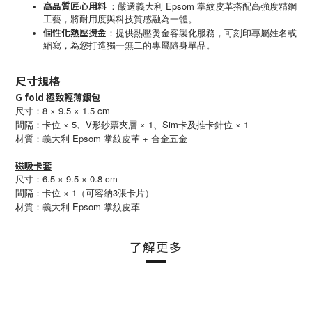
高品質匠心用料
Epsom
：
嚴選義大利
掌紋皮革搭配高強度精鋼
工藝，將耐用度與科技質感融為一體。
個性化熱壓燙金
：
提供熱壓燙金客製化服務，可刻印專屬姓名或
縮寫，為您打造獨一無二的專屬隨身單品。
尺寸規格
G fold 極致輕薄銀包
尺寸：8 × 9.5 × 1.5 cm
間隔：卡位 × 5、V形鈔票夾層 × 1、Sim卡及推卡針位 × 1
Epsom
+ 合金
材質：義大利
掌紋皮革
五金
磁吸卡套
尺寸：6.5 × 9.5 × 0.8 cm
間隔：卡位 × 1（可容納3張卡片）
Epsom
材質：義大利
掌紋皮革
了解更多