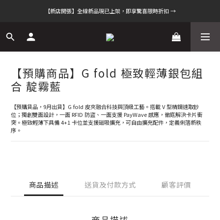
【新店開張】全線新品現已上架，即享驚喜限時折扣 →
【預購商品】G fold 極致輕薄銀包組
合 靛霧藍
【預購貨品，9月出貨】G fold 皮夾融合科技與頂級工藝。搭載 V 型精鋼速取鈔
位；獨創雙面設計，一面 RFID 防盜、一面支援 PayWave 感應，徹底解決卡片衝
突。極致輕薄下具備 4+1 卡位並支援磁吸擴充，可自由擴充配件，定義俐落新秩
序。
商品描述
送貨及付款方式
顧客評價
商品描述