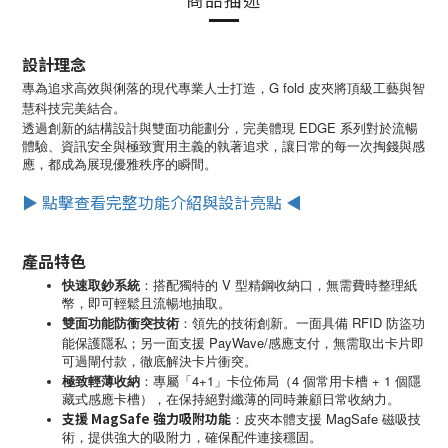
設計理念
專為追求高效與俐落的現代專業人士打造，G fold 皮夾將頂級工藝與智
慧科技完美結合。
EDGE
透過創新的結構設計與雙面功能劃分，完美體現
系列對於流暢
體驗、資訊安全與極致實用主義的執著追求，讓日常的每一次掏錢與感
應，都成為展現優雅秩序的瞬間。
▶ 點擊查看完整功能介紹與設計亮點 ◀
產品特色
快速取鈔系統
：
V
搭配獨特的
型精鋼收納口，無需費時整理紙
幣，即可輕鬆且流暢地抽取。
雙面功能防衝突技術
：
RFID
領先的技術創新。一面具備
防盜功
PayWave/
能保護隱私；另一面支援
感應支付，無需取出卡片即
可過閘付款，徹底解決卡片衝突。
極致輕薄收納
：
4+1
4
+ 1
專屬「
」卡位佈局（
個常用卡槽
個隱
藏式感應卡槽），在保持絕對纖薄的同時兼顧日常收納力。
支援
MagSafe
強力吸附功能
MagSafe
：皮夾本體支援
磁吸技
術，提供強大的吸附力，確保配件連接穩固。