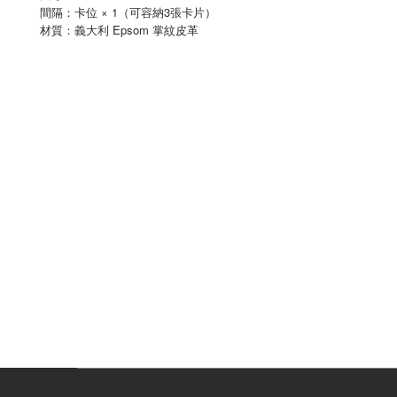
間隔：卡位 × 1（可容納3張卡片）
Epsom
材質：義大利
掌紋皮革