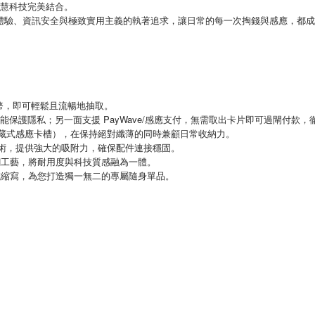
智慧科技完美結合。
體驗、資訊安全與極致實用主義的執著追求，讓日常的每一次掏錢與感應，都成
幣，即可輕鬆且流暢地抽取。
PayWave/
能保護隱私；另一面支援
感應支付，無需取出卡片即可過閘付款，
藏式感應卡槽），在保持絕對纖薄的同時兼顧日常收納力。
術，提供強大的吸附力，確保配件連接穩固。
鋼工藝，將耐用度與科技質感融為一體。
或縮寫，為您打造獨一無二的專屬隨身單品。