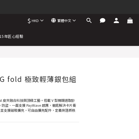
$
HKD
繁體中文
15年匠心經驗
 fold 極致輕薄銀包組
old 皮夾融合科技與頂級工藝。搭載 V 型精鋼速取鈔
D 防盜、一面支援 PayWave 感應，徹底解決卡片衝
卡位並支援磁吸擴充，可自由擴充配件，定義俐落新秩