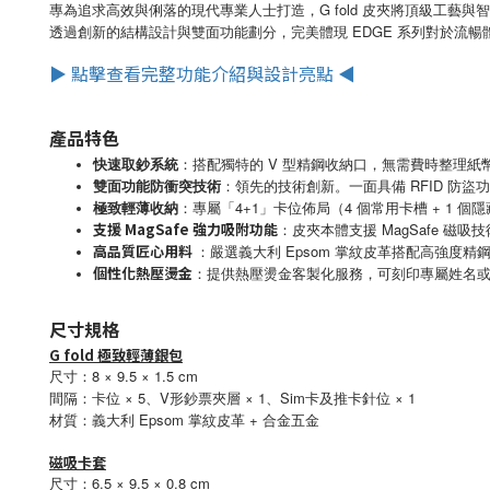
專為追求高效與俐落的現代專業人士打造，G fold 皮夾將頂級工藝與
EDGE
透過創新的結構設計與雙面功能劃分，完美體現
系列對於流暢
▶ 點擊查看完整功能介紹與設計亮點 ◀
產品特色
快速取鈔系統
：
V
搭配獨特的
型精鋼收納口，無需費時整理紙
雙面功能防衝突技術
：
RFID
領先的技術創新。一面具備
防盜功
極致輕薄收納
：
4+1
4
+ 1
專屬「
」卡位佈局（
個常用卡槽
個隱
支援
MagSafe
強力吸附功能
MagSafe
：皮夾本體支援
磁吸技
高品質匠心用料
Epsom
：
嚴選義大利
掌紋皮革搭配高強度精
個性化熱壓燙金
：
提供熱壓燙金客製化服務，可刻印專屬姓名
尺寸規格
G fold 極致輕薄銀包
尺寸：8 × 9.5 × 1.5 cm
間隔：卡位 × 5、V形鈔票夾層 × 1、Sim卡及推卡針位 × 1
Epsom
+ 合金
材質：義大利
掌紋皮革
五金
磁吸卡套
尺寸：6.5 × 9.5 × 0.8 cm