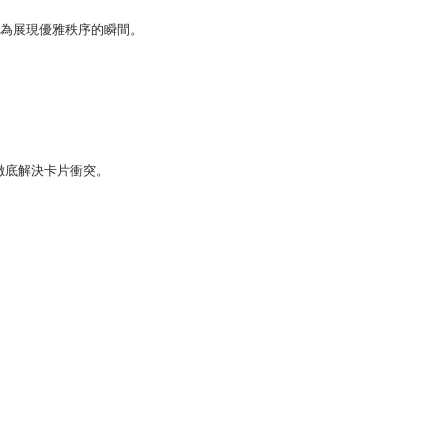
為展現優雅秩序的瞬間。
徹底解決卡片衝突。