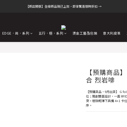
【新店開張】全線新品現已上架，即享驚喜限時折扣 →
EDGE．尚．系列
五行．極．系列
燙金工藝及包裝
意大利皮革
【預購商品】G
合 烈岩啡
【預購貨品，9月出貨】 G f
位；獨創雙面設計，一面 RFI
突。極致輕薄下具備 4+1 
序。