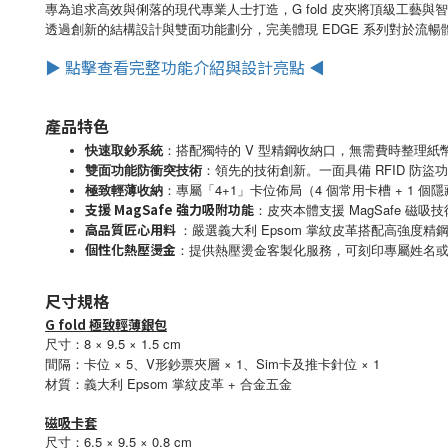
專為追求高效與俐落的現代專業人士打造，G fold 皮夾將頂級工藝與
EDGE
透過創新的結構設計與雙面功能劃分，完美體現
系列對於流暢
▶ 點擊查看完整功能介紹與設計亮點 ◀
產品特色
快速取鈔系統
：
V
搭配獨特的
型精鋼收納口，無需費時整理紙
雙面功能防衝突技術
：
RFID
領先的技術創新。一面具備
防盜功
極致輕薄收納
：
4+1
4
+ 1
專屬「
」卡位佈局（
個常用卡槽
個隱
支援
MagSafe
強力吸附功能
MagSafe
：皮夾本體支援
磁吸技
高品質匠心用料
Epsom
：
嚴選義大利
掌紋皮革搭配高強度精
個性化熱壓燙金
：
提供熱壓燙金客製化服務，可刻印專屬姓名
尺寸規格
G fold 極致輕薄銀包
尺寸：8 × 9.5 × 1.5 cm
間隔：卡位 × 5、V形鈔票夾層 × 1、Sim卡及推卡針位 × 1
Epsom
+ 合金
材質：義大利
掌紋皮革
五金
磁吸卡套
尺寸：6.5 × 9.5 × 0.8 cm