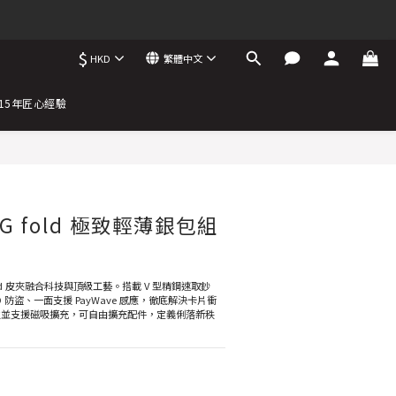
$
HKD
繁體中文
15年匠心經驗
 fold 極致輕薄銀包組
ld 皮夾融合科技與頂級工藝。搭載 V 型精鋼速取鈔
D 防盜、一面支援 PayWave 感應，徹底解決卡片衝
卡位並支援磁吸擴充，可自由擴充配件，定義俐落新秩