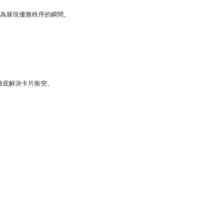
為展現優雅秩序的瞬間。
徹底解決卡片衝突。