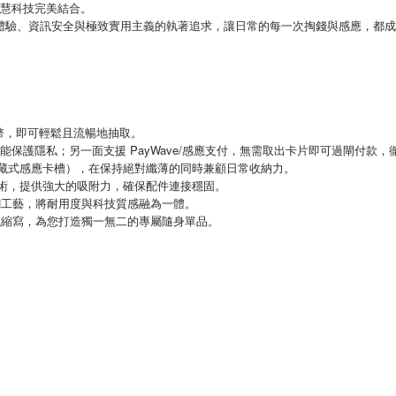
智慧科技完美結合。
體驗、資訊安全與極致實用主義的執著追求，讓日常的每一次掏錢與感應，都成
幣，即可輕鬆且流暢地抽取。
PayWave/
能保護隱私；另一面支援
感應支付，無需取出卡片即可過閘付款，
藏式感應卡槽），在保持絕對纖薄的同時兼顧日常收納力。
術，提供強大的吸附力，確保配件連接穩固。
鋼工藝，將耐用度與科技質感融為一體。
或縮寫，為您打造獨一無二的專屬隨身單品。