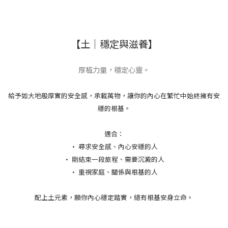
【土｜穩定與滋養】
厚植力量，穩定心靈。
給予如大地般厚實的安全感，承載萬物，讓你的內心在繁忙中始終擁有安
穩的根基。
適合：
• 尋求安全感、內心安穩的人
• 剛結束一段旅程、需要沉澱的人
• 重視家庭、關係與根基的人
配上土元素，願你內心穩定踏實，總有根基安身立命。