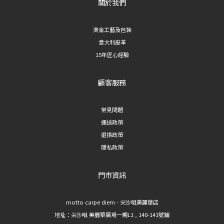
關於我們
燙金工藝及包裝
意大利皮革
15年匠心經驗
顧客服務
常見問題
運送政策
退換政策
隱私政策
門市資訊
motto carpe diem - 尖沙咀美麗華店
地址：
尖沙咀 美麗華廣場一期L1 , 140-141號鋪