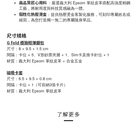
高品質匠心用料
Epsom
：
嚴選義大利
掌紋皮革搭配高強度精鋼
工藝，將耐用度與科技質感融為一體。
個性化熱壓燙金
：
提供熱壓燙金客製化服務，可刻印專屬姓名或
縮寫，為您打造獨一無二的專屬隨身單品。
尺寸規格
G fold 極致輕薄銀包
尺寸：8 × 9.5 × 1.5 cm
間隔：卡位 × 5、V形鈔票夾層 × 1、Sim卡及推卡針位 × 1
Epsom
+ 合金
材質：義大利
掌紋皮革
五金
磁吸卡套
尺寸：6.5 × 9.5 × 0.8 cm
間隔：卡位 × 1（可容納3張卡片）
Epsom
材質：義大利
掌紋皮革
了解更多