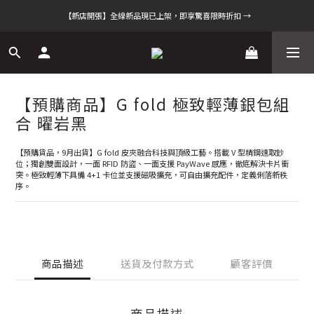
【新店開張】全線新品現已上架，即享驚喜限時折扣 →
【預購商品】G fold 極致輕薄銀包組
合 曜岩黑
【預購貨品，9月出貨】G fold 皮夾融合科技與頂級工藝。搭載 V 型精鋼速取鈔
位；獨創雙面設計，一面 RFID 防盜、一面支援 PayWave 感應，徹底解決卡片衝
突。極致輕薄下具備 4+1 卡位並支援磁吸擴充，可自由擴充配件，定義俐落新秩
序。
商品描述
送貨及付款方式
顧客評價
商品描述