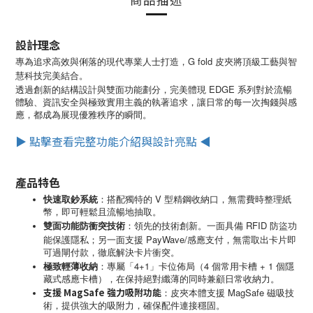
設計理念
專為追求高效與俐落的現代專業人士打造，G fold 皮夾將頂級工藝與智
慧科技完美結合。
EDGE
透過創新的結構設計與雙面功能劃分，完美體現
系列對於流暢
體驗、資訊安全與極致實用主義的執著追求，讓日常的每一次掏錢與感
應，都成為展現優雅秩序的瞬間。
▶ 點擊查看完整功能介紹與設計亮點 ◀
產品特色
快速取鈔系統
：
V
搭配獨特的
型精鋼收納口，無需費時整理紙
幣，即可輕鬆且流暢地抽取。
雙面功能防衝突技術
：
RFID
領先的技術創新。一面具備
防盜功
PayWave/
能保護隱私；另一面支援
感應支付，無需取出卡片即
可過閘付款，徹底解決卡片衝突。
極致輕薄收納
：
4+1
4
+ 1
專屬「
」卡位佈局（
個常用卡槽
個隱
藏式感應卡槽），在保持絕對纖薄的同時兼顧日常收納力。
支援
MagSafe
強力吸附功能
MagSafe
：皮夾本體支援
磁吸技
術，提供強大的吸附力，確保配件連接穩固。