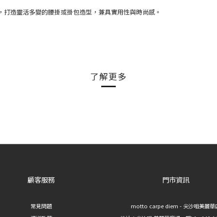
，打造靈活多變的腰掛或掛包造型，兼具實用性與時尚感。
了解更多
顧客服務
門市資訊
常見問題
motto carpe diem - 尖沙咀美麗