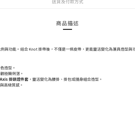
送貨及付款方式
商品描述
比例與功能。結合 Knot 掛帶後，不僅是一條皮帶，更能靈活變化為兼具造型與
雙色造型。
外觀極簡俐落。
Axis 掛頸證件套
，靈活變化為腰掛、掛包或隨身組合造型。
與高級質感。