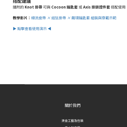
搭配建議
隨附的
Knot
掛帶
可與
Cocoon
鑰匙套
或
Axis
掛頸證件套
搭配使用
教學影片：
線流皮帶
×
結弦掛帶
×
繭環鑰匙套
組裝與穿戴示範
▶ 點擊查看使用演示 ◀
關於我們
燙金工藝及包裝