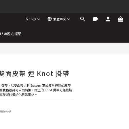
$
HKD
繁體中文
15年匠心經驗
立即購買
 雙面皮帶 連 Knot 掛帶
not 掛帶，以雙面義大利 Epsom 掌紋皮革與釘式皮帶
雙色設計可自由轉換，附上的 Knot 掛帶可連接鑰
與美感的模組化日常風格。
288.00