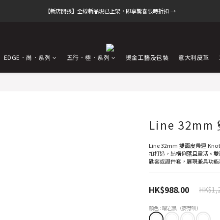
【新店開張】全線新品現已上架，即享驚喜限時折扣 →
EDGE．尚．系列
五行．極．系列
燙金工藝及包裝
意大利皮革
Line 32mm
Line 32mm 雙面皮帶連 K
扣打造，結構俐落且靈活。雙面
匙套或證件套，展現兼具功能
HK$988.00
HK$1,
顏色
: 曜岩黑（麥芽啡）