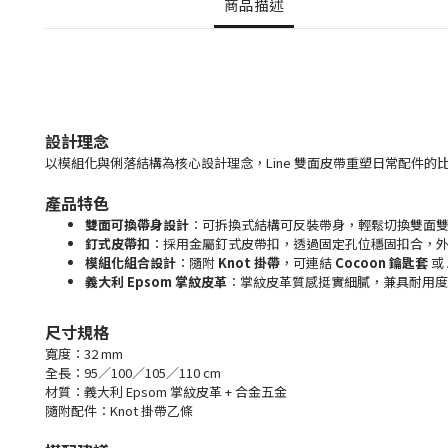
商品描述
設計理念
以模組化與俐落結構為核心設計理念，Line 雙面皮帶重塑日常配件的
產品特色
雙面可換帶身設計
：可拆換式結構可反裝帶身，輕鬆切換雙面
釘式皮帶扣
：採用金屬釘式皮帶扣，透過固定孔位穩固扣合，
模組化組合設計
：隨附
Knot 掛帶
，可連結
Cocoon 鑰匙套
或
義大利 Epsom 掌紋皮革
：掌紋皮革質感挺實細膩，兼具耐用度
尺寸規格
寬度：32 mm
全長：95／100／105／110 cm
材質：義大利 Epsom 掌紋皮革 + 合金五金
隨附配件：Knot 掛帶乙條