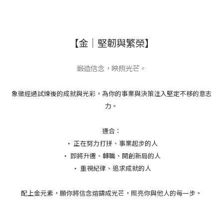
【金｜堅韌與繁榮】
鍛造信念，映照光芒。
象徵經過試煉後的成就與光彩，為你的事業與決策注入堅定不移的意志
力。
適合：
• 正在努力打拼、事業起步的人
• 即將升遷、轉職、開創新局的人
• 重視紀律、追求成就的人
配上金元素，願你將信念熔鑄成光芒，照亮你與他人的每一步。