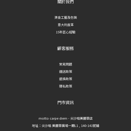
關於我們
燙金工藝及包裝
意大利皮革
15年匠心經驗
顧客服務
常見問題
運送政策
退換政策
隱私政策
門市資訊
motto carpe diem - 尖沙咀美麗華店
地址：
尖沙咀 美麗華廣場一期L1 , 140-141號鋪